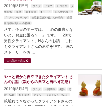
2019年8月5日
ブログ
子育て
ビジネス
人
間関係
姿勢
親子関係
キャリア
自己肯定感アッ
プ・カウンセリング
自己肯定感が低い人の傾向
自己
肯定感が高い人の特徴
さて、今日のテーマは、 「心の健康がな
いと、お金に困る？！」 です。 20代
男性クライアント、Hさんのお話 これ
もクライアントさんの承諾を得て、 彼の
ストーリーをお …
この記事を読む
やっと親から自立できたクライアントIさ
んのお話（親からの自立と自己肯定感）
2019年8月4日
ブログ
人間関係
姿勢
恋
愛・結婚
親子関係
アダルト・チルドレン（AC）
親離れできなかったクライアントさんの