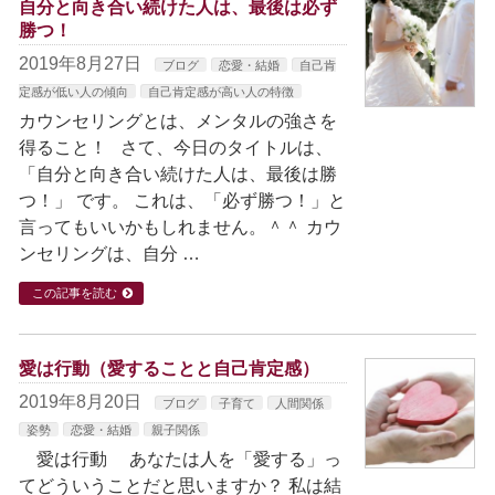
自分と向き合い続けた人は、最後は必ず
勝つ！
2019年8月27日
ブログ
恋愛・結婚
自己肯
定感が低い人の傾向
自己肯定感が高い人の特徴
カウンセリングとは、メンタルの強さを
得ること！ さて、今日のタイトルは、
「自分と向き合い続けた人は、最後は勝
つ！」 です。 これは、「必ず勝つ！」と
言ってもいいかもしれません。＾＾ カウ
ンセリングは、自分 …
この記事を読む
愛は行動（愛することと自己肯定感）
2019年8月20日
ブログ
子育て
人間関係
姿勢
恋愛・結婚
親子関係
愛は行動 あなたは人を「愛する」っ
てどういうことだと思いますか？ 私は結