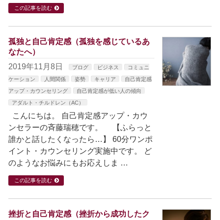
この記事を読む
孤独と自己肯定感（孤独を感じているあ
なたへ）
2019年11月8日
ブログ
ビジネス
コミュニ
ケーション
人間関係
姿勢
キャリア
自己肯定感
アップ・カウンセリング
自己肯定感が低い人の傾向
アダルト・チルドレン（AC）
こんにちは。 自己肯定感アップ・カウ
ンセラーの斉藤瑞穂です。 【ふらっと
誰かと話したくなったら…】 60分ワンポ
イント・カウンセリング実施中です。 ど
のようなお悩みにもお応えしま …
この記事を読む
挫折と自己肯定感（挫折から成功したク