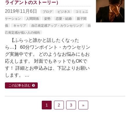
ライアントのストーリー）
2019年11月6日
ブログ
ビジネス
コミュニ
ケーション
人間関係
姿勢
恋愛・結婚
親子関
係
キャリア
自己肯定感アップ・カウンセリング
自
己肯定感が低い人の傾向
【ふらっと誰かと話したくなった
ら…】 60分ワンポイント・カウンセリン
グ実施中です。 どのようなお悩みにもお
応えします。 対面でもネットでもOKで
す！ 詳細とお申込みは、下記よりお願い
します。 …
この記事を読む
1
2
3
»