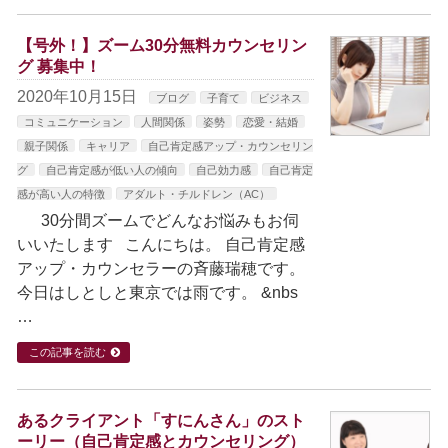
【号外！】ズーム30分無料カウンセリン
グ 募集中！
2020年10月15日
ブログ
子育て
ビジネス
コミュニケーション
人間関係
姿勢
恋愛・結婚
親子関係
キャリア
自己肯定感アップ・カウンセリン
グ
自己肯定感が低い人の傾向
自己効力感
自己肯定
感が高い人の特徴
アダルト・チルドレン（AC）
30分間ズームでどんなお悩みもお伺
いいたします こんにちは。 自己肯定感
アップ・カウンセラーの斉藤瑞穂です。
今日はしとしと東京では雨です。 &nbs
…
この記事を読む
あるクライアント「すにんさん」のスト
ーリー（自己肯定感とカウンセリング）