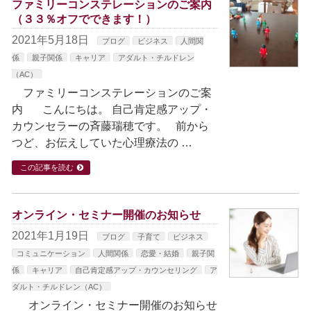
ファミリーコンステレーションのご案内
（３３％オフでできます！）
2021年5月18日
ブログ
ビジネス
人間関
係
親子関係
キャリア
アダルト・チルドレン
（AC）
ファミリーコンステレーションのご案
内 こんにちは。 自己肯定感アップ・
カウンセラーの斉藤瑞穂です。 前から
つど、お伝えしていた心理療法の …
この記事を読む
オンライン・セミナー開催のお知らせ
2021年1月19日
ブログ
子育て
ビジネス
コミュニケーション
人間関係
恋愛・結婚
親子関
係
キャリア
自己肯定感アップ・カウンセリング
ア
ダルト・チルドレン（AC）
オンライン・セミナー開催のお知らせ