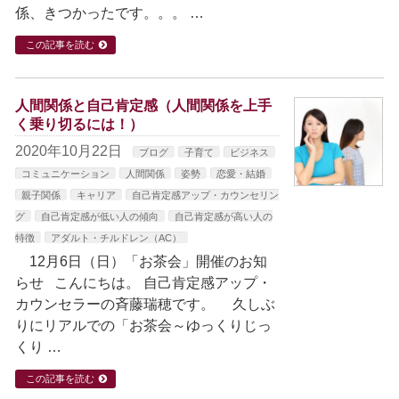
係、きつかったです。。。 …
この記事を読む
人間関係と自己肯定感（人間関係を上手
く乗り切るには！）
2020年10月22日
ブログ
子育て
ビジネス
コミュニケーション
人間関係
姿勢
恋愛・結婚
親子関係
キャリア
自己肯定感アップ・カウンセリン
グ
自己肯定感が低い人の傾向
自己肯定感が高い人の
特徴
アダルト・チルドレン（AC）
12月6日（日）「お茶会」開催のお知
らせ こんにちは。 自己肯定感アップ・
カウンセラーの斉藤瑞穂です。 久しぶ
りにリアルでの「お茶会～ゆっくりじっ
くり …
この記事を読む