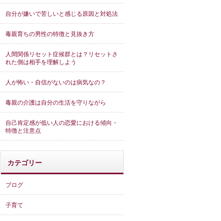
自分が嫌いで苦しいと感じる原因と対処法
毒親育ちの男性の特徴と見抜き方
人間関係リセット症候群とは？リセットさ
れた側は相手を理解しよう
人が怖い・自信がないのは病気なの？
毒親の介護は自分の生活を守りながら
自己肯定感が低い人の恋愛における傾向・
特徴と注意点
カテゴリー
ブログ
子育て