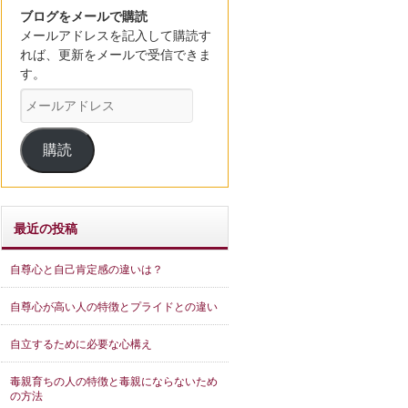
ブログをメールで購読
メールアドレスを記入して購読す
れば、更新をメールで受信できま
す。
メ
ー
ル
購読
ア
ド
レ
ス
最近の投稿
自尊心と自己肯定感の違いは？
自尊心が高い人の特徴とプライドとの違い
自立するために必要な心構え
毒親育ちの人の特徴と毒親にならないため
の方法