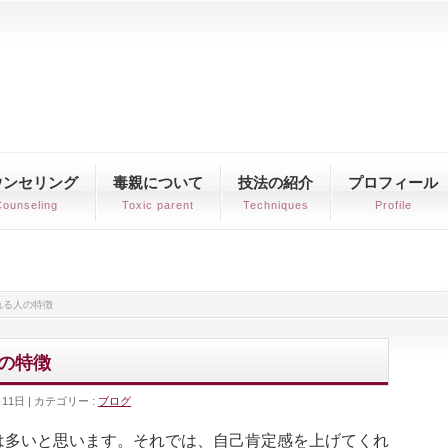
ウンセリング
毒親について
技法の紹介
プロフィール
ounseling
Toxic parent
Techniques
Profile
れる人の特徴
の特徴
月11日
カテゴリー :
ブログ
は多いと思います。それでは、自己肯定感を上げてくれ