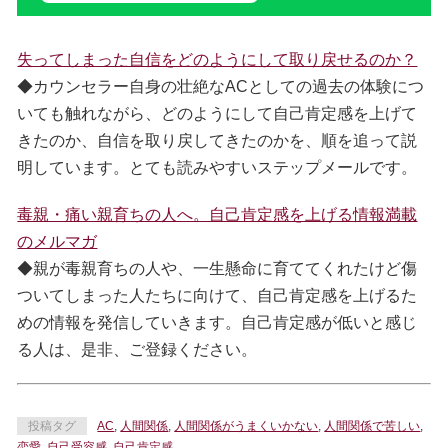
失ってしまった自信をどのようにして取り戻せるのか？
◆カウンセラー自身の壮絶なACとしての過去の体験につ
いても触れながら、どのようにして自己肯定感を上げて
きたのか、自信を取り戻してきたのかを、順を追って説
明しています。とても読みやすいステップメールです。
毒親・痛い親育ちの人へ。自己肯定感を上げる情報満載
のメルマガ
◆親が毒親育ちの人や、一生懸命に育ててくれたけど傷
ついてしまった人たちに向けて、自己肯定感を上げるた
めの情報を発信していきます。自己肯定感が低いと感じ
る人は、是非、ご登録ください。
投稿タグ
AC
,
人間関係
,
人間関係がうまくいかない
,
人間関係で苦しい
,
恋愛
,
自己受容感
,
自己肯定感