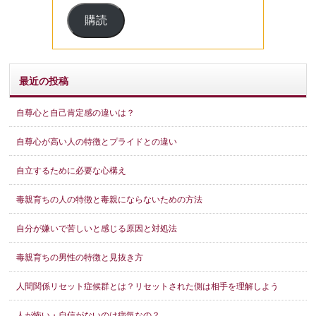
ル
購読
ア
ド
レ
ス
最近の投稿
自尊心と自己肯定感の違いは？
自尊心が高い人の特徴とプライドとの違い
自立するために必要な心構え
毒親育ちの人の特徴と毒親にならないための方法
自分が嫌いで苦しいと感じる原因と対処法
毒親育ちの男性の特徴と見抜き方
人間関係リセット症候群とは？リセットされた側は相手を理解しよう
人が怖い・自信がないのは病気なの？