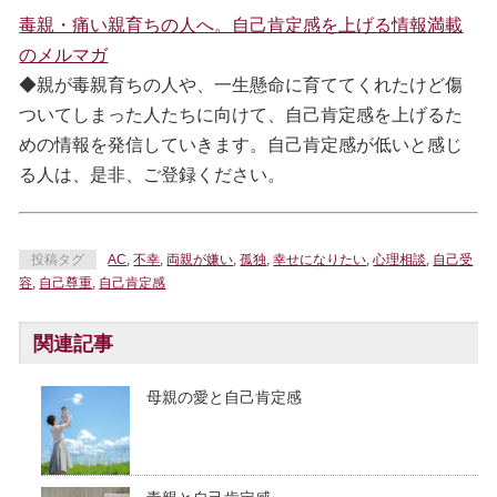
毒親・痛い親育ちの人へ。自己肯定感を上げる情報満載
のメルマガ
◆親が毒親育ちの人や、一生懸命に育ててくれたけど傷
ついてしまった人たちに向けて、自己肯定感を上げるた
めの情報を発信していきます。自己肯定感が低いと感じ
る人は、是非、ご登録ください。
投稿タグ
AC
,
不幸
,
両親が嫌い
,
孤独
,
幸せになりたい
,
心理相談
,
自己受
容
,
自己尊重
,
自己肯定感
関連記事
母親の愛と自己肯定感