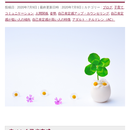
投稿日 : 2020年7月9日
最終更新日時 : 2020年7月9日
カテゴリー :
ブログ
,
子育て
,
コミュニケーション
,
人間関係
,
姿勢
,
自己肯定感アップ・カウンセリング
,
自己肯定
感が低い人の傾向
,
自己肯定感が高い人の特徴
,
アダルト・チルドレン（AC）