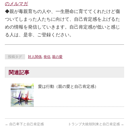
のメルマガ
◆親が毒親育ちの人や、一生懸命に育ててくれたけど傷
ついてしまった人たちに向けて、自己肯定感を上げるた
めの情報を発信していきます。自己肯定感が低いと感じ
る人は、是非、ご登録ください。
投稿タグ
対人関係
,
発信
,
親の愛
関連記事
愛は行動（親の愛と自己肯定感）
←
自己卑下と自己肯定感
トランプ大統領到来と自己肯定感
→