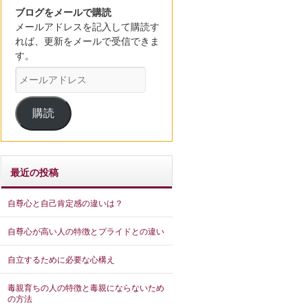
ブログをメールで購読
メールアドレスを記入して購読す
れば、更新をメールで受信できま
す。
メ
ー
ル
購読
ア
ド
レ
ス
最近の投稿
自尊心と自己肯定感の違いは？
自尊心が高い人の特徴とプライドとの違い
自立するために必要な心構え
毒親育ちの人の特徴と毒親にならないため
の方法