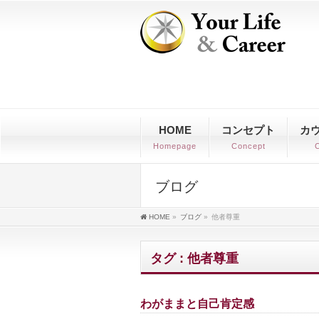
HOME
コンセプト
カ
Homepage
Concept
C
ブログ
HOME
»
ブログ
»
他者尊重
タグ : 他者尊重
わがままと自己肯定感