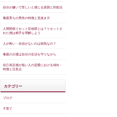
自分が嫌いで苦しいと感じる原因と対処法
毒親育ちの男性の特徴と見抜き方
人間関係リセット症候群とは？リセットさ
れた側は相手を理解しよう
人が怖い・自信がないのは病気なの？
毒親の介護は自分の生活を守りながら
自己肯定感が低い人の恋愛における傾向・
特徴と注意点
カテゴリー
ブログ
子育て